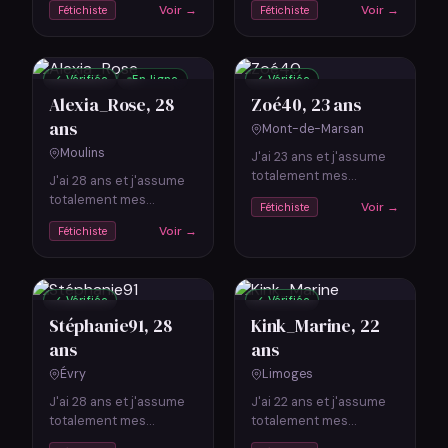
Voir →
Voir →
Fétichiste
Fétichiste
dans la mode et j'adore
artiste dans l'âme,
ça. J'ai...…
peinture et...…
✓ Vérifiée
En ligne
✓ Vérifiée
Alexia_Rose
, 28
Zoé40
, 23 ans
ans
Mont-de-Marsan
Moulins
J'ai 23 ans et j'assume
totalement mes
J'ai 28 ans et j'assume
fétichismes. J'adore les
totalement mes
Voir →
Fétichiste
animaux, j'ai un chien
fétichismes. Je suis fan
Voir →
Fétichiste
adorable....…
de mangas et de jeux
vidéo. J'ai...…
✓ Vérifiée
✓ Vérifiée
Stéphanie91
, 28
Kink_Marine
, 22
ans
ans
Évry
Limoges
J'ai 28 ans et j'assume
J'ai 22 ans et j'assume
totalement mes
totalement mes
fétichismes. Je fais du
fétichismes. Je suis