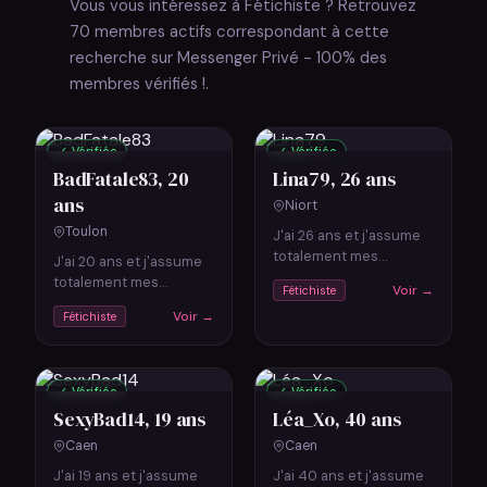
Vous vous intéressez à Fétichiste ? Retrouvez
70 membres actifs correspondant à cette
recherche sur Messenger Privé - 100% des
membres vérifiés !.
✓ Vérifiée
✓ Vérifiée
BadFatale83
, 20
Lina79
, 26 ans
ans
Niort
Toulon
J'ai 26 ans et j'assume
totalement mes
J'ai 20 ans et j'assume
fétichismes. Je suis
totalement mes
Voir →
Fétichiste
infirmière, j'ai des
fétichismes. Je suis
Voir →
Fétichiste
horaires...…
passionnée de cuisine
et de voyages....…
✓ Vérifiée
✓ Vérifiée
SexyBad14
, 19 ans
Léa_Xo
, 40 ans
Caen
Caen
J'ai 19 ans et j'assume
J'ai 40 ans et j'assume