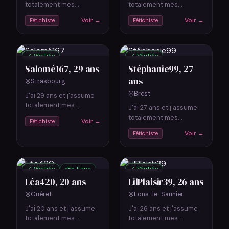
totalement mes
totalement mes
fétichismes. Je suis
fétichismes. Je suis
Voir →
Voir →
Fétichiste
Fétichiste
étudiante, j'adore sortir
passionnée de cuisine
et...…
et de voyages....…
✓ Vérifiée
✓ Vérifiée
Salomé167
, 29 ans
Stéphanie99
, 27
ans
Strasbourg
Brest
J'ai 29 ans et j'assume
totalement mes
J'ai 27 ans et j'assume
fétichismes. Je lis
totalement mes
Voir →
Fétichiste
beaucoup et j'adore les
fétichismes. J'adore les
Voir →
discussions...…
Fétichiste
animaux, j'ai un chien
adorable....…
✓ Vérifiée
En ligne
✓ Vérifiée
Léa420
, 20 ans
LilPlaisir39
, 26 ans
Guéret
Lons-le-Saunier
J'ai 20 ans et j'assume
J'ai 26 ans et j'assume
totalement mes
totalement mes
fétichismes. Je travaille
fétichismes. Je suis