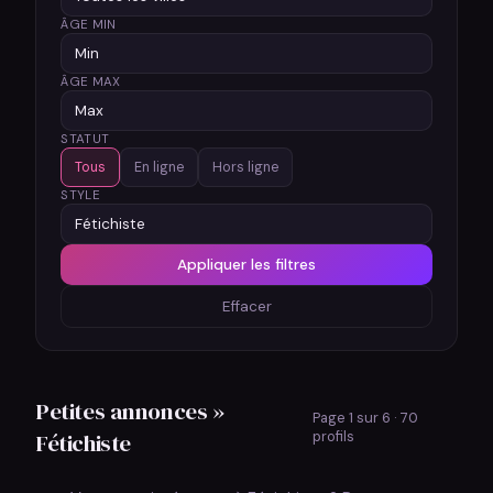
ÂGE MIN
ÂGE MAX
STATUT
Tous
En ligne
Hors ligne
STYLE
Appliquer les filtres
Effacer
Petites annonces »
Page 1 sur 6 · 70
Fétichiste
profils