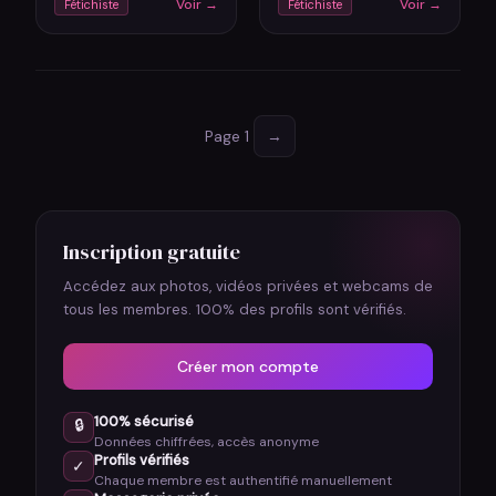
Voir →
Voir →
Fétichiste
Fétichiste
yoga tous les matins.
passionnée de cuisine
J'ai une...…
et de voyages....…
Page 1
→
Inscription gratuite
Accédez aux photos, vidéos privées et webcams de
tous les membres. 100% des profils sont vérifiés.
Créer mon compte
100% sécurisé
🔒
Données chiffrées, accès anonyme
Profils vérifiés
✓
Chaque membre est authentifié manuellement